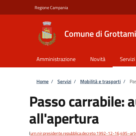
Salta al contenuto principale
Skip to footer content
Regione Campania
Comune di Grottam
Amministrazione
Novità
Servizi
Briciole di pane
Home
/
Servizi
/
Mobilità e trasporti
/
Pas
Passo carrabile: 
all'apertura
(
urn:nir:presidente.repubblica:decreto:1992-12-16;495~ar