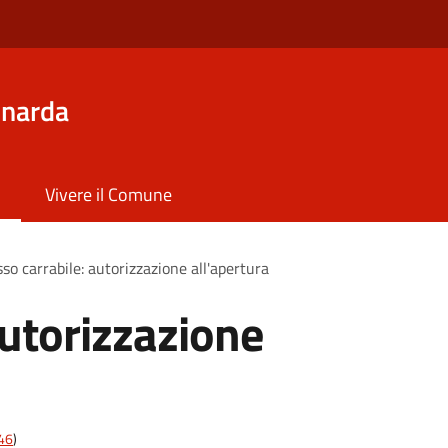
inarda
Vivere il Comune
so carrabile: autorizzazione all'apertura
autorizzazione
t46
)