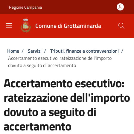
Salta al contenuto principale
Skip to footer content
Regione Campania
Comune di Grottaminarda
Briciole di pane
Home
/
Servizi
/
Tributi, finanze e contravvenzioni
/
Accertamento esecutivo: rateizzazione dell'importo
dovuto a seguito di accertamento
Accertamento esecutivo:
rateizzazione dell'importo
dovuto a seguito di
accertamento