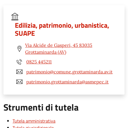
Edilizia, patrimonio, urbanistica,
SUAPE
Via Alcide de Gasperi, 45 83035
Grottaminarda (AV)
0825 445211
patrimonio@comune.grottaminarda.av.it
patrimonio.grottaminarda@asmepec.it
Strumenti di tutela
Tutela amministrativa
Tutela giurisdizionale