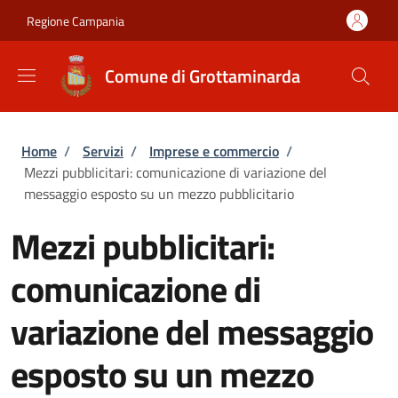
Salta al contenuto principale
Skip to footer content
Regione Campania
Comune di Grottaminarda
Briciole di pane
Home
/
Servizi
/
Imprese e commercio
/
Mezzi pubblicitari: comunicazione di variazione del
messaggio esposto su un mezzo pubblicitario
Mezzi pubblicitari:
comunicazione di
variazione del messaggio
esposto su un mezzo